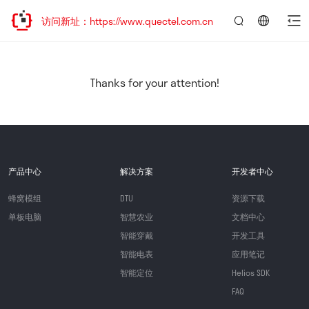
欢迎访问新址：https://www.quectel.com.cn
言：
简
体
中
Thanks for your attention!
文
产品中心
解决方案
开发者中心
蜂窝模组
DTU
资源下载
单板电脑
智慧农业
文档中心
智能穿戴
开发工具
智能电表
应用笔记
智能定位
Helios SDK
FAQ