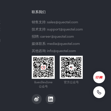
联系我们
议
销售支持: sales@quectel.com
策
技术支持: support@quectel.com
招聘: career@quectel.com
们
媒体联系: media@quectel.com
其他咨询: info@quectel.com
QuecDevZone
官方公众号
公众号