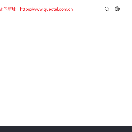
https://www.quectel.com.cn
言：
简
体
中
文