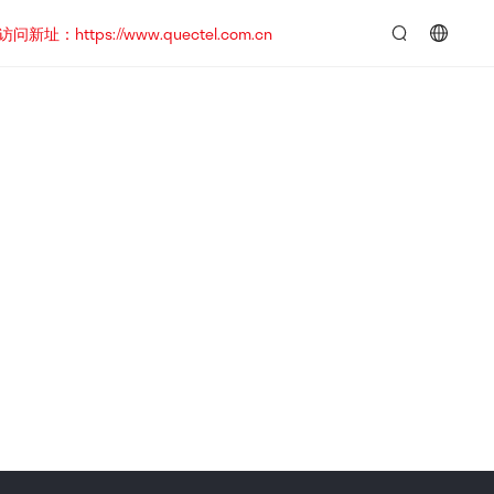
https://www.quectel.com.cn
言：
简
体
中
文