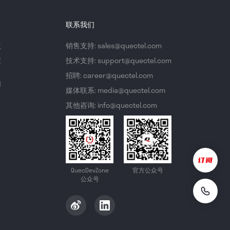
联系我们
议
销售支持: sales@quectel.com
策
技术支持: support@quectel.com
招聘: career@quectel.com
们
媒体联系: media@quectel.com
其他咨询: info@quectel.com
QuecDevZone
官方公众号
公众号