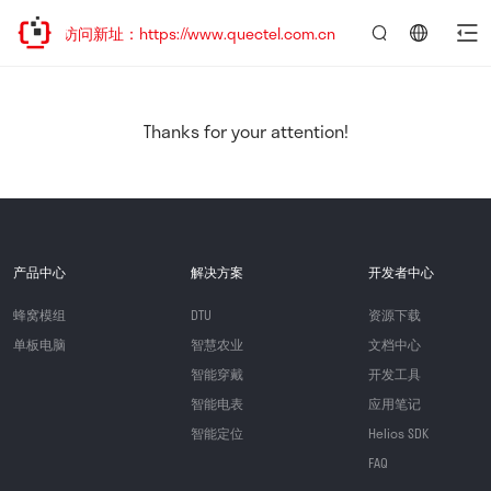
迎访问新址：https://www.quectel.com.cn
言：
简
体
中
Thanks for your attention!
文
产品中心
解决方案
开发者中心
蜂窝模组
DTU
资源下载
单板电脑
智慧农业
文档中心
智能穿戴
开发工具
智能电表
应用笔记
智能定位
Helios SDK
FAQ