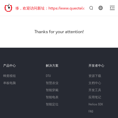
址已迁移，欢迎访问新址：https://www.quectel.com.cn
言：
简
体
中
Thanks for your attention!
文
产品中心
解决方案
开发者中心
蜂窝模组
DTU
资源下载
单板电脑
智慧农业
文档中心
智能穿戴
开发工具
智能电表
应用笔记
智能定位
Helios SDK
FAQ