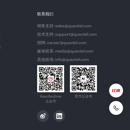
联系我们
议
销售支持: sales@quectel.com
策
技术支持: support@quectel.com
招聘: career@quectel.com
们
媒体联系: media@quectel.com
其他咨询: info@quectel.com
QuecDevZone
官方公众号
公众号