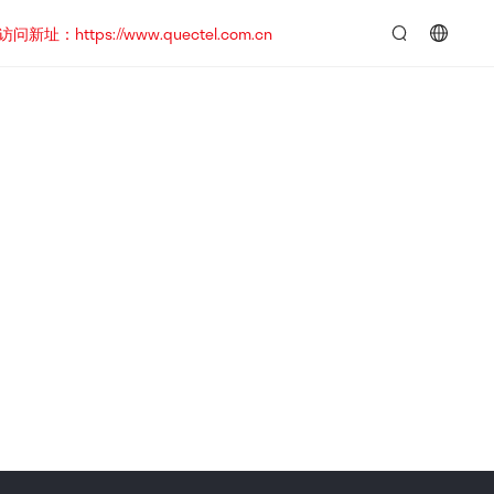
https://www.quectel.com.cn
言：
简
体
中
文