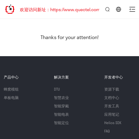
迁移，欢迎访问新址：https://www.quectel.com.cn
言：
简
体
中
Thanks for your attention!
文
产品中心
解决方案
开发者中心
蜂窝模组
DTU
资源下载
单板电脑
智慧农业
文档中心
智能穿戴
开发工具
智能电表
应用笔记
智能定位
Helios SDK
FAQ