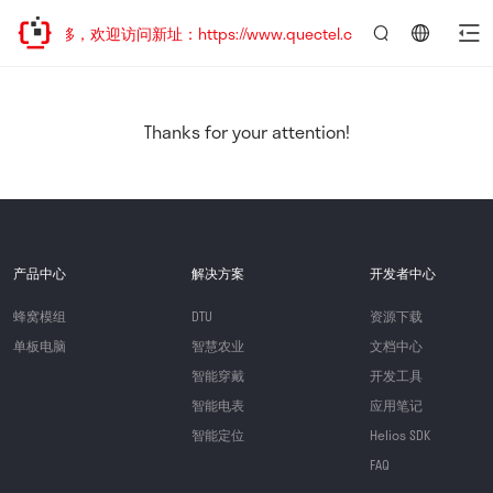
址已迁移，欢迎访问新址：https://www.quectel.com.cn
言：
简
体
中
Thanks for your attention!
文
产品中心
解决方案
开发者中心
蜂窝模组
DTU
资源下载
单板电脑
智慧农业
文档中心
智能穿戴
开发工具
智能电表
应用笔记
智能定位
Helios SDK
FAQ