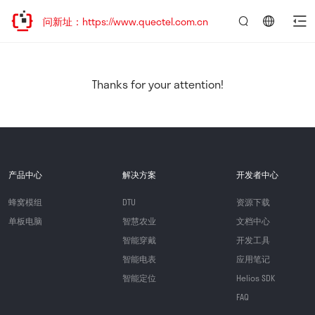
访问新址：https://www.quectel.com.cn
言：
简
体
中
Thanks for your attention!
文
产品中心
解决方案
开发者中心
蜂窝模组
DTU
资源下载
单板电脑
智慧农业
文档中心
智能穿戴
开发工具
智能电表
应用笔记
智能定位
Helios SDK
FAQ