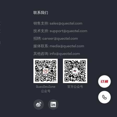
联系我们
议
销售支持: sales@quectel.com
策
技术支持: support@quectel.com
招聘: career@quectel.com
们
媒体联系: media@quectel.com
其他咨询: info@quectel.com
QuecDevZone
官方公众号
公众号