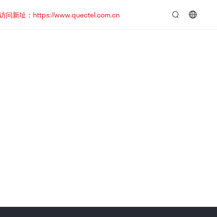
https://www.quectel.com.cn
言：
简
体
中
文