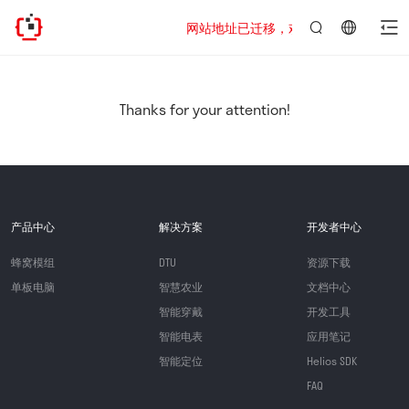
网站地址已迁移，欢迎访问新址：https://www
言：
简
体
中
Thanks for your attention!
文
产品中心
解决方案
开发者中心
蜂窝模组
DTU
资源下载
单板电脑
智慧农业
文档中心
智能穿戴
开发工具
智能电表
应用笔记
智能定位
Helios SDK
FAQ