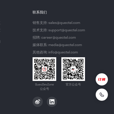
联系我们
议
销售支持: sales@quectel.com
策
技术支持: support@quectel.com
招聘: career@quectel.com
们
媒体联系: media@quectel.com
其他咨询: info@quectel.com
QuecDevZone
官方公众号
公众号