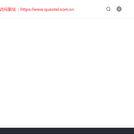
https://www.quectel.com.cn
言：
简
体
中
文