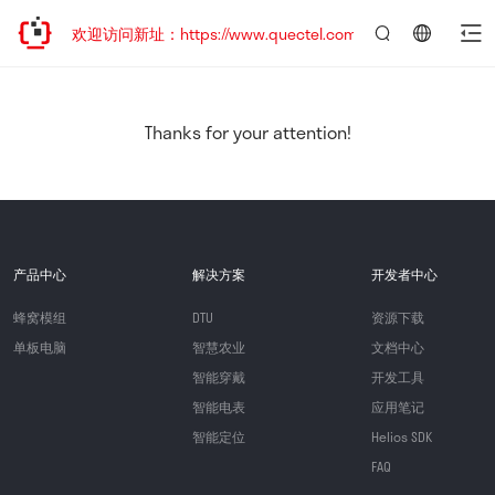
迁移，欢迎访问新址：https://www.quectel.com.cn
言：
简
体
中
Thanks for your attention!
文
产品中心
解决方案
开发者中心
蜂窝模组
DTU
资源下载
单板电脑
智慧农业
文档中心
智能穿戴
开发工具
智能电表
应用笔记
智能定位
Helios SDK
FAQ