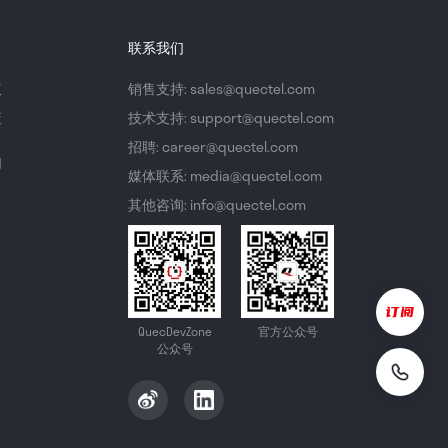
联系我们
议
销售支持: sales@quectel.com
策
技术支持: support@quectel.com
招聘: career@quectel.com
们
媒体联系: media@quectel.com
其他咨询: info@quectel.com
QuecDevZone
官方公众号
公众号