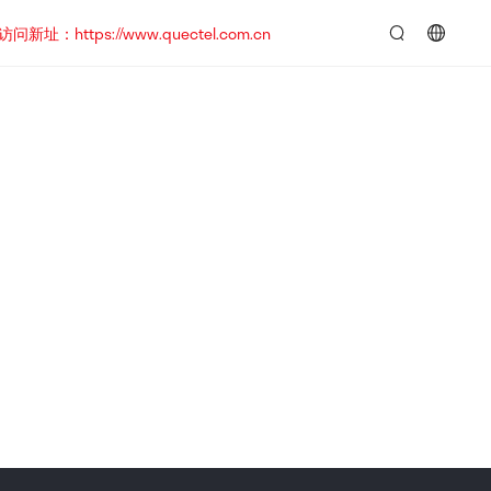
https://www.quectel.com.cn
言：
简
体
中
文