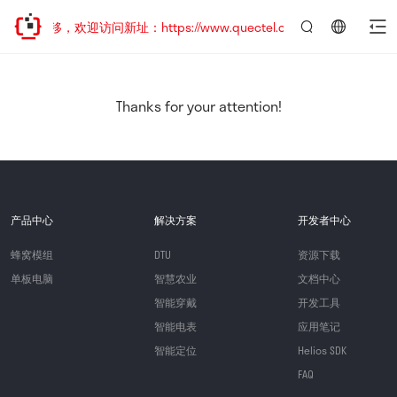
址已迁移，欢迎访问新址：https://www.quectel.com.cn
言：
简
体
中
Thanks for your attention!
文
产品中心
解决方案
开发者中心
蜂窝模组
DTU
资源下载
单板电脑
智慧农业
文档中心
智能穿戴
开发工具
智能电表
应用笔记
智能定位
Helios SDK
FAQ