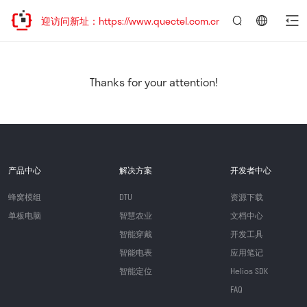
，欢迎访问新址：https://www.quectel.com.cn
言：
简
体
中
Thanks for your attention!
文
产品中心
解决方案
开发者中心
蜂窝模组
DTU
资源下载
单板电脑
智慧农业
文档中心
智能穿戴
开发工具
智能电表
应用笔记
智能定位
Helios SDK
FAQ