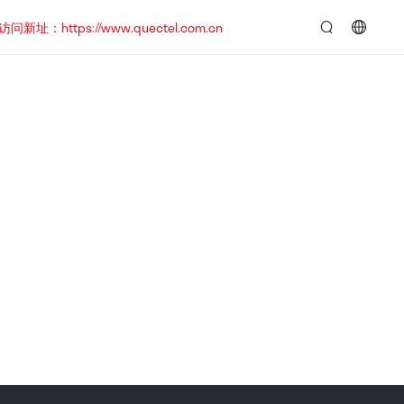
https://www.quectel.com.cn
言：
简
体
中
文