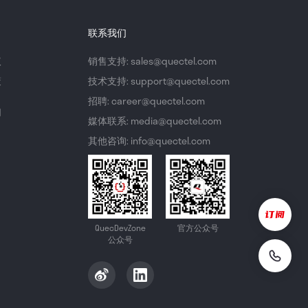
联系我们
议
销售支持: sales@quectel.com
策
技术支持: support@quectel.com
招聘: career@quectel.com
们
媒体联系: media@quectel.com
其他咨询: info@quectel.com
QuecDevZone
官方公众号
公众号