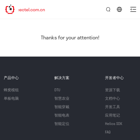
.quectel.com.cn
言：
简
体
中
Thanks for your attention!
文
产品中心
解决方案
开发者中心
蜂窝模组
DTU
资源下载
单板电脑
智慧农业
文档中心
智能穿戴
开发工具
智能电表
应用笔记
智能定位
Helios SDK
FAQ