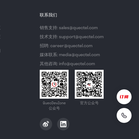
联系我们
议
销售支持: sales@quectel.com
策
技术支持: support@quectel.com
招聘: career@quectel.com
们
媒体联系: media@quectel.com
其他咨询: info@quectel.com
QuecDevZone
官方公众号
公众号