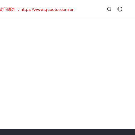
https://www.quectel.com.cn
言：
简
体
中
文