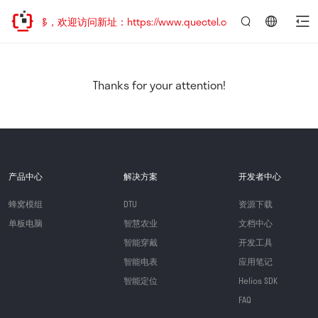
址已迁移，欢迎访问新址：https://www.quectel.com.cn
言：
简
体
中
Thanks for your attention!
文
产品中心
解决方案
开发者中心
蜂窝模组
DTU
资源下载
单板电脑
智慧农业
文档中心
智能穿戴
开发工具
智能电表
应用笔记
智能定位
Helios SDK
FAQ