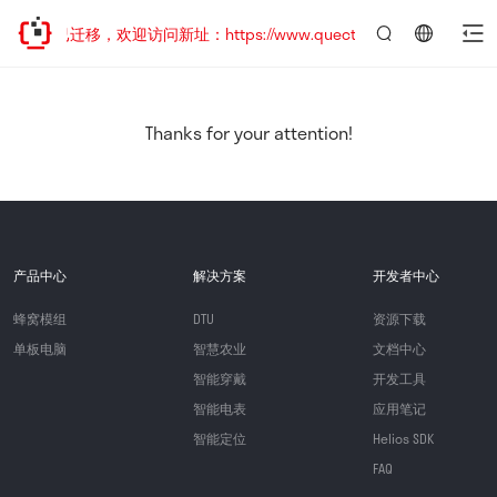
站地址已迁移，欢迎访问新址：https://www.quectel.com.cn
言：
简
体
中
Thanks for your attention!
文
产品中心
解决方案
开发者中心
蜂窝模组
DTU
资源下载
单板电脑
智慧农业
文档中心
智能穿戴
开发工具
智能电表
应用笔记
智能定位
Helios SDK
FAQ