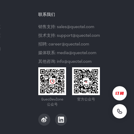
联系我们
议
销售支持: sales@quectel.com
策
技术支持: support@quectel.com
招聘: career@quectel.com
们
媒体联系: media@quectel.com
其他咨询: info@quectel.com
QuecDevZone
官方公众号
公众号