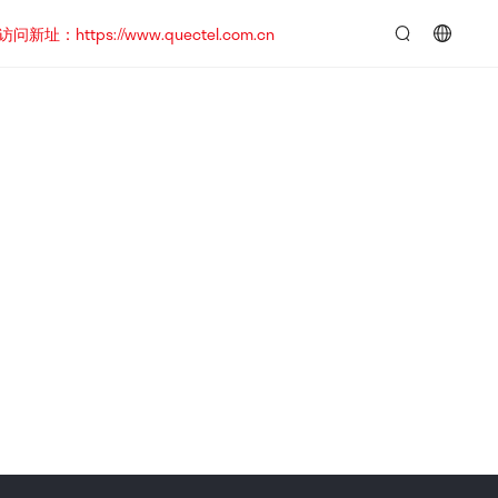
https://www.quectel.com.cn
言：
简
体
中
文