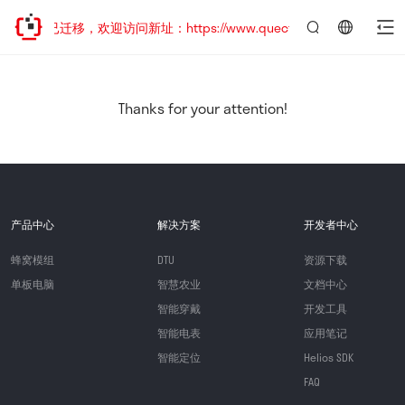
网站地址已迁移，欢迎访问新址：https://www.quectel.com.cn
言：
简
体
中
Thanks for your attention!
文
产品中心
解决方案
开发者中心
蜂窝模组
DTU
资源下载
单板电脑
智慧农业
文档中心
智能穿戴
开发工具
智能电表
应用笔记
智能定位
Helios SDK
FAQ