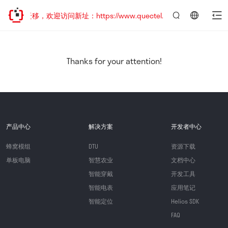
地址已迁移，欢迎访问新址：https://www.quectel.com.cn
言：
简
体
中
Thanks for your attention!
文
产品中心
解决方案
开发者中心
蜂窝模组
DTU
资源下载
单板电脑
智慧农业
文档中心
智能穿戴
开发工具
智能电表
应用笔记
智能定位
Helios SDK
FAQ