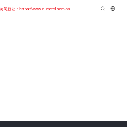
https://www.quectel.com.cn
言：
简
体
中
文