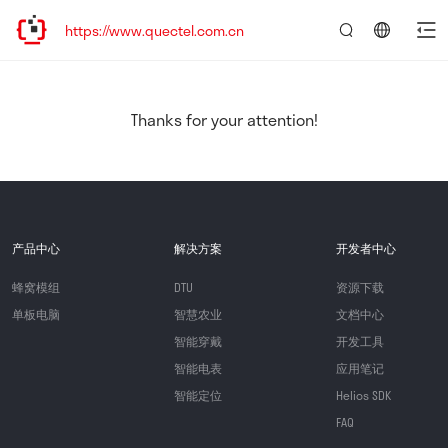
https://www.quectel.com.cn
言：
简
体
中
Thanks for your attention!
文
产品中心
解决方案
开发者中心
蜂窝模组
DTU
资源下载
单板电脑
智慧农业
文档中心
智能穿戴
开发工具
智能电表
应用笔记
智能定位
Helios SDK
FAQ