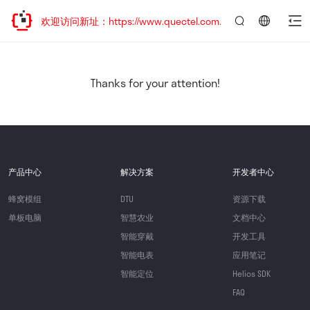
迁移，欢迎访问新址：https://www.quectel.com.cn
言：
简
体
中
Thanks for your attention!
文
产品中心
解决方案
开发者中心
蜂窝模组
DTU
资源下载
单板电脑
智慧农业
文档中心
智能穿戴
开发工具
智能电表
应用笔记
智能定位
Helios SDK
FAQ