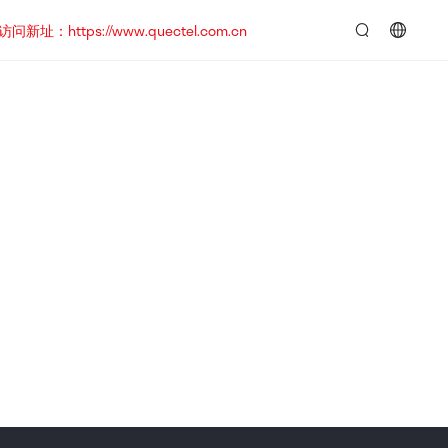
https://www.quectel.com.cn
言：
简
体
中
文