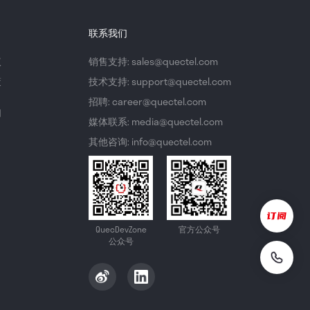
联系我们
议
销售支持: sales@quectel.com
策
技术支持: support@quectel.com
招聘: career@quectel.com
们
媒体联系: media@quectel.com
其他咨询: info@quectel.com
QuecDevZone
官方公众号
公众号