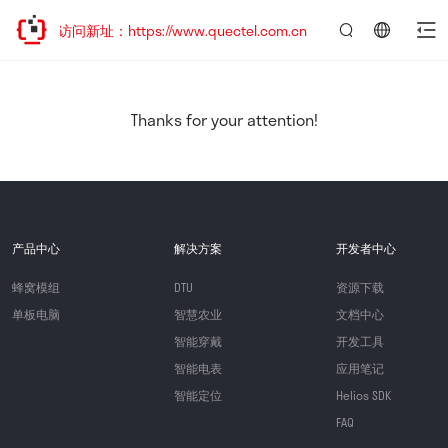
迎访问新址：https://www.quectel.com.cn
言：
简
体
中
Thanks for your attention!
文
产品中心
解决方案
开发者中心
蜂窝模组
DTU
资源下载
单板电脑
智慧农业
文档中心
智能穿戴
开发工具
智能电表
应用笔记
智能定位
Helios SDK
FAQ