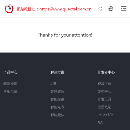
欢迎访问新址：https://www.quectel.com.cn
言：
简
体
中
Thanks for your attention!
文
产品中心
解决方案
开发者中心
蜂窝模组
DTU
资源下载
单板电脑
智慧农业
文档中心
智能穿戴
开发工具
智能电表
应用笔记
智能定位
Helios SDK
FAQ