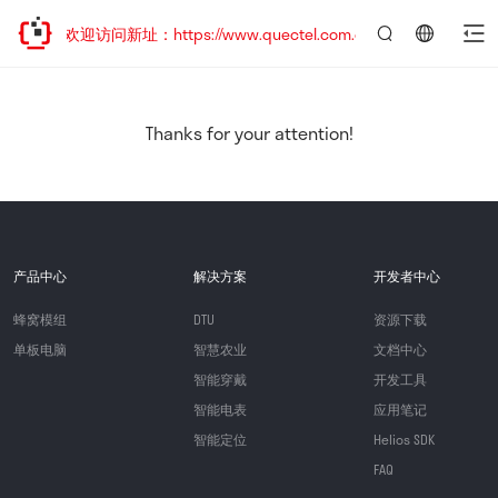
移，欢迎访问新址：https://www.quectel.com.cn
言：
简
体
中
Thanks for your attention!
文
产品中心
解决方案
开发者中心
蜂窝模组
DTU
资源下载
单板电脑
智慧农业
文档中心
智能穿戴
开发工具
智能电表
应用笔记
智能定位
Helios SDK
FAQ