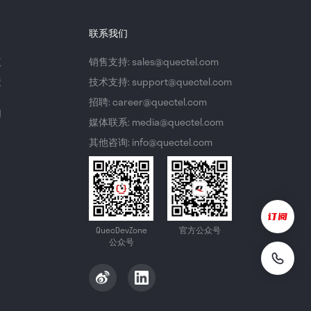
联系我们
议
销售支持: sales@quectel.com
策
技术支持: support@quectel.com
招聘: career@quectel.com
们
媒体联系: media@quectel.com
其他咨询: info@quectel.com
QuecDevZone
官方公众号
公众号