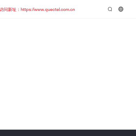
https://www.quectel.com.cn
言：
简
体
中
文