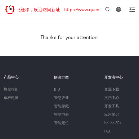
网站地址已迁移，欢迎访问新址：https://www.quectel.com.cn
言：
简
体
中
Thanks for your attention!
文
产品中心
解决方案
开发者中心
蜂窝模组
DTU
资源下载
单板电脑
智慧农业
文档中心
智能穿戴
开发工具
智能电表
应用笔记
智能定位
Helios SDK
FAQ