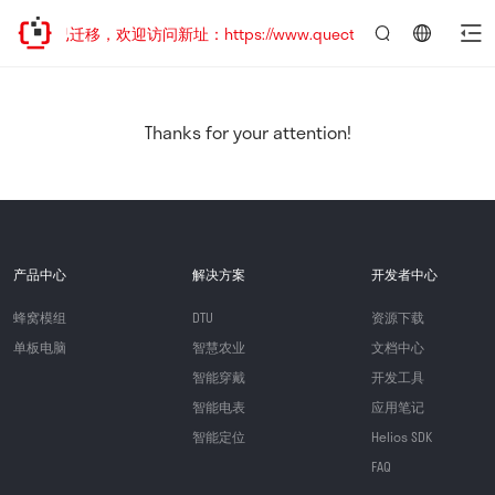
站地址已迁移，欢迎访问新址：https://www.quectel.com.cn
言：
简
体
中
Thanks for your attention!
文
产品中心
解决方案
开发者中心
蜂窝模组
DTU
资源下载
单板电脑
智慧农业
文档中心
智能穿戴
开发工具
智能电表
应用笔记
智能定位
Helios SDK
FAQ