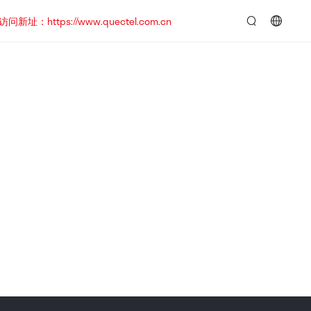
https://www.quectel.com.cn
言：
简
体
中
文