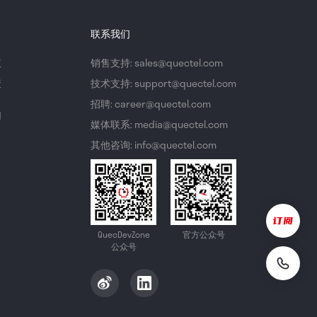
联系我们
议
销售支持: sales@quectel.com
策
技术支持: support@quectel.com
招聘: career@quectel.com
们
媒体联系: media@quectel.com
其他咨询: info@quectel.com
QuecDevZone
官方公众号
公众号