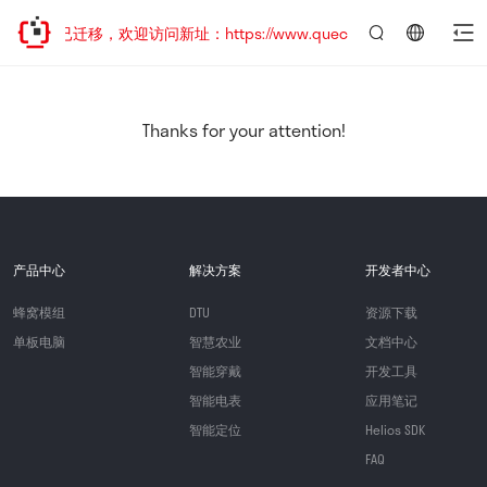
网站地址已迁移，欢迎访问新址：https://www.quectel.com.cn
言：
简
体
中
Thanks for your attention!
文
产品中心
解决方案
开发者中心
蜂窝模组
DTU
资源下载
单板电脑
智慧农业
文档中心
智能穿戴
开发工具
智能电表
应用笔记
智能定位
Helios SDK
FAQ