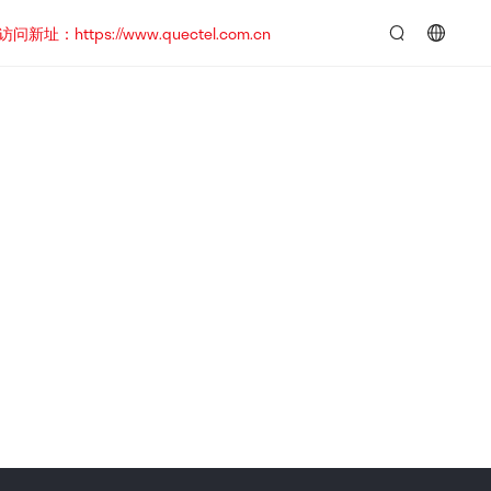
https://www.quectel.com.cn
言：
简
体
中
文