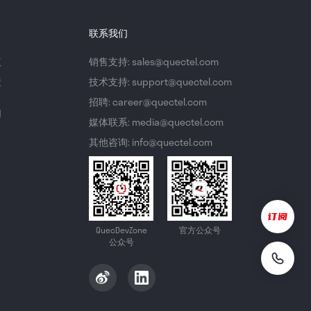
联系我们
议
销售支持: sales@quectel.com
策
技术支持: support@quectel.com
招聘: career@quectel.com
们
媒体联系: media@quectel.com
其他咨询: info@quectel.com
QuecDevZone
官方公众号
公众号