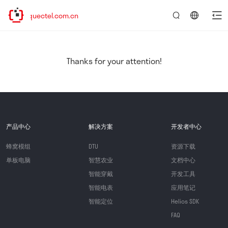
w.quectel.com.cn
言：
简
体
中
Thanks for your attention!
文
产品中心
解决方案
开发者中心
蜂窝模组
DTU
资源下载
单板电脑
智慧农业
文档中心
智能穿戴
开发工具
智能电表
应用笔记
智能定位
Helios SDK
FAQ