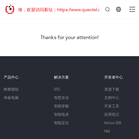
址已迁移，欢迎访问新址：https://www.quectel.com.cn
言：
简
体
中
Thanks for your attention!
文
产品中心
解决方案
开发者中心
蜂窝模组
DTU
资源下载
单板电脑
智慧农业
文档中心
智能穿戴
开发工具
智能电表
应用笔记
智能定位
Helios SDK
FAQ