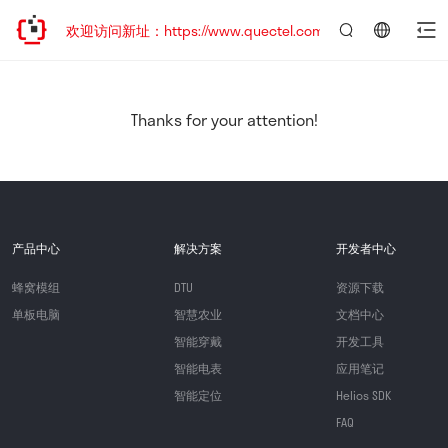
迁移，欢迎访问新址：https://www.quectel.com.cn
言：
简
体
中
Thanks for your attention!
文
产品中心
解决方案
开发者中心
蜂窝模组
DTU
资源下载
单板电脑
智慧农业
文档中心
智能穿戴
开发工具
智能电表
应用笔记
智能定位
Helios SDK
FAQ