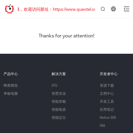
址已迁移，欢迎访问新址：https://www.quectel.com.cn
言：
简
体
中
Thanks for your attention!
文
产品中心
解决方案
开发者中心
蜂窝模组
DTU
资源下载
单板电脑
智慧农业
文档中心
智能穿戴
开发工具
智能电表
应用笔记
智能定位
Helios SDK
FAQ