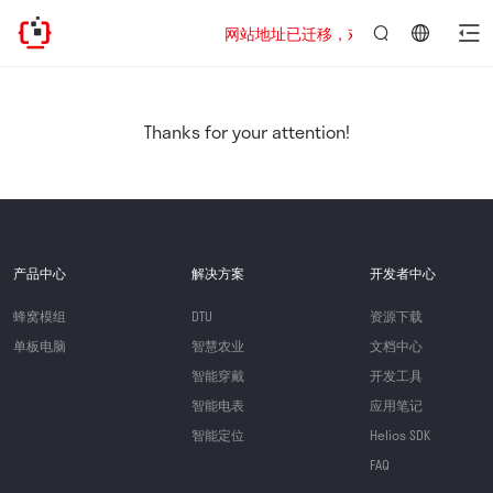
网站地址已迁移，欢迎访问新址：https://www
言：
简
体
中
Thanks for your attention!
文
产品中心
解决方案
开发者中心
蜂窝模组
DTU
资源下载
单板电脑
智慧农业
文档中心
智能穿戴
开发工具
智能电表
应用笔记
智能定位
Helios SDK
FAQ