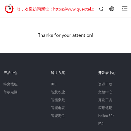
址已迁移，欢迎访问新址：https://www.quectel.com.cn
言：
简
体
中
Thanks for your attention!
文
产品中心
解决方案
开发者中心
蜂窝模组
DTU
资源下载
单板电脑
智慧农业
文档中心
智能穿戴
开发工具
智能电表
应用笔记
智能定位
Helios SDK
FAQ