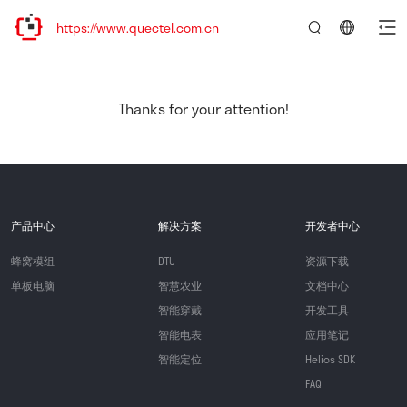
https://www.quectel.com.cn
言：
简
体
中
Thanks for your attention!
文
产品中心
解决方案
开发者中心
蜂窝模组
DTU
资源下载
单板电脑
智慧农业
文档中心
智能穿戴
开发工具
智能电表
应用笔记
智能定位
Helios SDK
FAQ