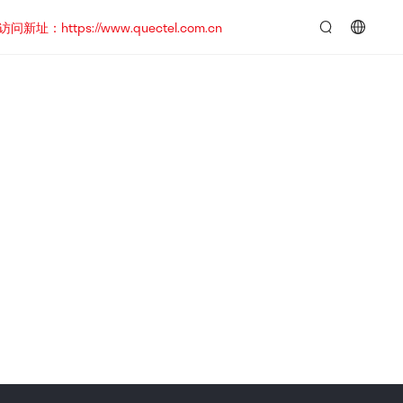
https://www.quectel.com.cn
言：
简
体
中
文