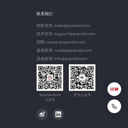
联系我们
议
销售支持: sales@quectel.com
策
技术支持: support@quectel.com
招聘: career@quectel.com
们
媒体联系: media@quectel.com
其他咨询: info@quectel.com
QuecDevZone
官方公众号
公众号