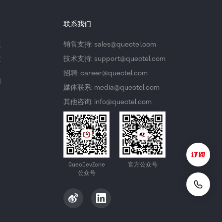
联系我们
议
销售支持: sales@quectel.com
策
技术支持: support@quectel.com
招聘: career@quectel.com
们
媒体联系: media@quectel.com
其他咨询: info@quectel.com
QuecDevZone
官方公众号
公众号