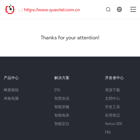
：https://www.quectel.com.cn
言：
简
体
中
Thanks for your attention!
文
产品中心
解决方案
开发者中心
蜂窝模组
DTU
资源下载
单板电脑
智慧农业
文档中心
智能穿戴
开发工具
智能电表
应用笔记
智能定位
Helios SDK
FAQ