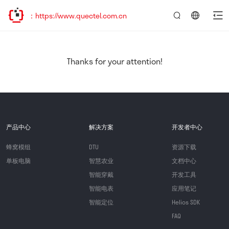
https://www.quectel.com.cn
言：
简
体
中
Thanks for your attention!
文
产品中心
解决方案
开发者中心
蜂窝模组
DTU
资源下载
单板电脑
智慧农业
文档中心
智能穿戴
开发工具
智能电表
应用笔记
智能定位
Helios SDK
FAQ