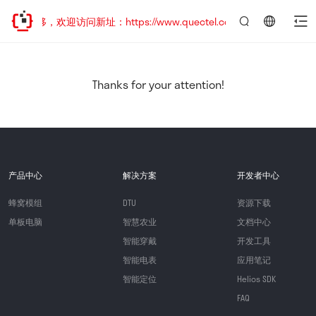
址已迁移，欢迎访问新址：https://www.quectel.com.cn
言：
简
体
中
Thanks for your attention!
文
产品中心
解决方案
开发者中心
蜂窝模组
DTU
资源下载
单板电脑
智慧农业
文档中心
智能穿戴
开发工具
智能电表
应用笔记
智能定位
Helios SDK
FAQ