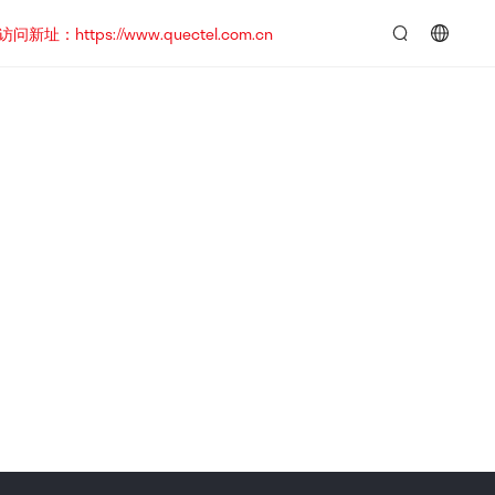
https://www.quectel.com.cn
言：
简
体
中
文