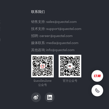
联系我们
议
销售支持: sales@quectel.com
策
技术支持: support@quectel.com
招聘: career@quectel.com
们
媒体联系: media@quectel.com
其他咨询: info@quectel.com
QuecDevZone
官方公众号
公众号